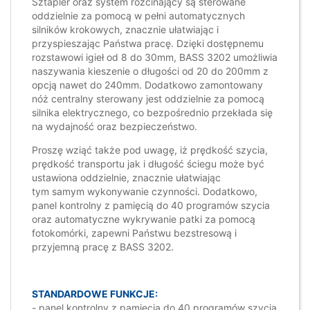
Sztapler oraz system rozcinający są sterowane
oddzielnie za pomocą w pełni automatycznych
silników krokowych, znacznie ułatwiając i
przyspieszając Państwa pracę. Dzięki dostępnemu
rozstawowi igieł od 8 do 30mm, BASS 3202 umożliwia
naszywania kieszenie o długości od 20 do 200mm z
opcją nawet do 240mm. Dodatkowo zamontowany
nóż centralny sterowany jest oddzielnie za pomocą
silnika elektrycznego, co bezpośrednio przekłada się
na wydajność oraz bezpieczeństwo.
Proszę wziąć także pod uwagę, iż prędkość szycia,
prędkość transportu jak i długość ściegu może być
ustawiona oddzielnie, znacznie ułatwiając
tym samym wykonywanie czynności. Dodatkowo,
panel kontrolny z pamięcią do 40 programów szycia
oraz automatyczne wykrywanie patki za pomocą
fotokomórki, zapewni Państwu bezstresową i
przyjemną pracę z BASS 3202.
STANDARDOWE FUNKCJE:
- panel kontrolny z pamięcią do 40 programów szycia