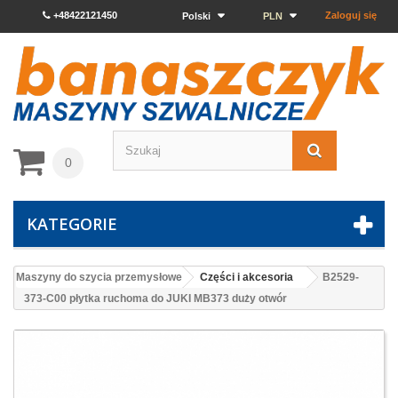
+48422121450
Zaloguj się
Polski
PLN
0
KATEGORIE
Maszyny do szycia przemysłowe
Części i akcesoria
B2529-
373-C00 płytka ruchoma do JUKI MB373 duży otwór