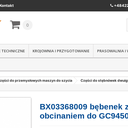
Kontakt
+48422
0
IE TECHNICZNE
KROJOWNIA I PRZYGOTOWANIE
PRASOWALNIA I
zęści do przemysłowych maszyn do szycia
Części do stębnówek dwui
BX03368009 bębenek 
obcinaniem do GC945