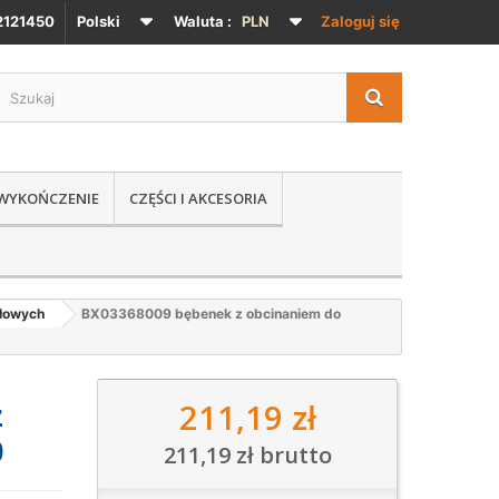
121450
Polski
Waluta :
PLN
Zaloguj się
 WYKOŃCZENIE
CZĘŚCI I AKCESORIA
głowych
BX03368009 bębenek z obcinaniem do
211,19 zł
z
0
211,19 zł
brutto