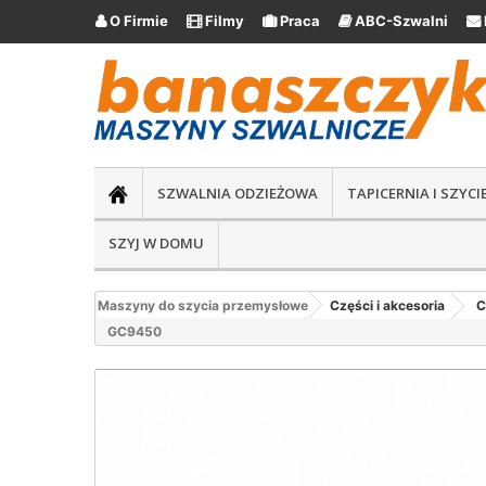
O Firmie
Filmy
Praca
ABC-Szwalni





SZWALNIA ODZIEŻOWA
TAPICERNIA I SZYC
SZYJ W DOMU
Maszyny do szycia przemysłowe
Części i akcesoria
C
GC9450