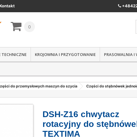
Kontakt
+48422
0
IE TECHNICZNE
KROJOWNIA I PRZYGOTOWANIE
PRASOWALNIA I
zęści do przemysłowych maszyn do szycia
Części do stębnówek jedno
DSH-Z16 chwytacz
rotacyjny do stębnówe
TEXTIMA