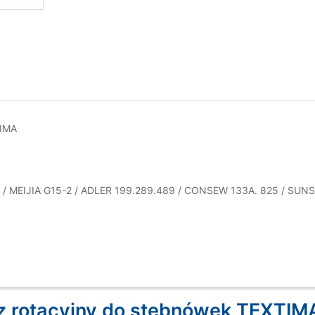
TIMA
3 / MEIJIA G15-2 / ADLER 199.289.489 / CONSEW 133A. 825 / SU
z rotacyjny do stębnówek TEXTIM