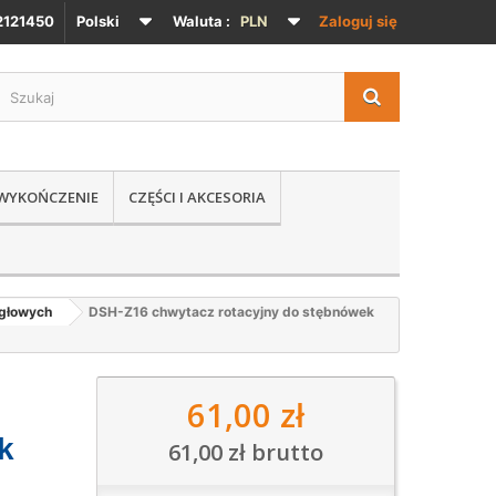
121450
Polski
Waluta :
PLN
Zaloguj się
 WYKOŃCZENIE
CZĘŚCI I AKCESORIA
igłowych
DSH-Z16 chwytacz rotacyjny do stębnówek
61,00 zł
k
61,00 zł
brutto