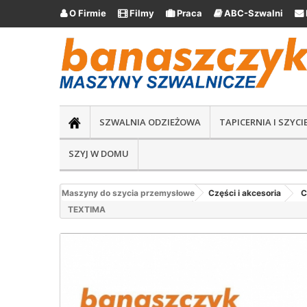
O Firmie
Filmy
Praca
ABC-Szwalni





SZWALNIA ODZIEŻOWA
TAPICERNIA I SZYC
SZYJ W DOMU
Maszyny do szycia przemysłowe
Części i akcesoria
C
TEXTIMA