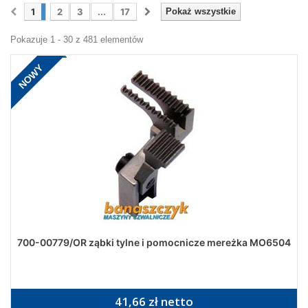
1
2
3
...
17
Pokaż wszystkie
Pokazuje 1 - 30 z 481 elementów
NOWY
700-00779/OR ząbki tylne i pomocnicze mereżka MO6504
41,66 zł netto