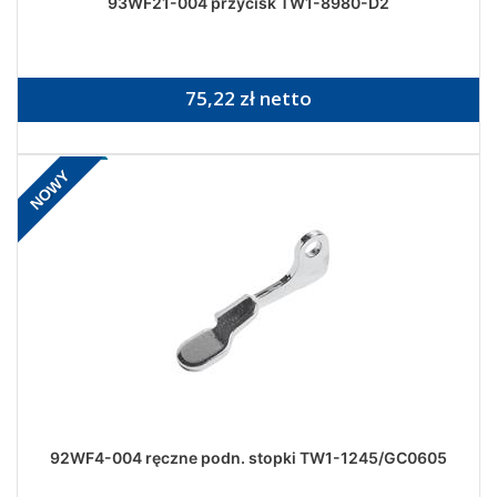
93WF21-004 przycisk TW1-8980-D2
75,22 zł netto
NOWY
92WF4-004 ręczne podn. stopki TW1-1245/GC0605