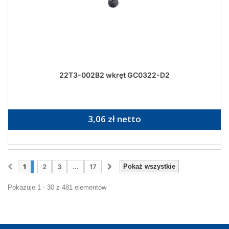
22T3-002B2 wkręt GC0322-D2
3,06 zł netto
1
2
3
...
17
Pokaż wszystkie
Pokazuje 1 - 30 z 481 elementów