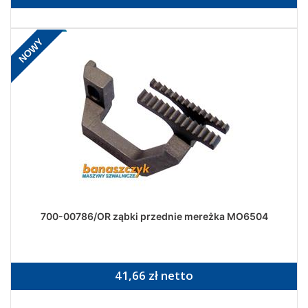
NOWY
700-00786/OR ząbki przednie mereżka MO6504
41,66 zł netto