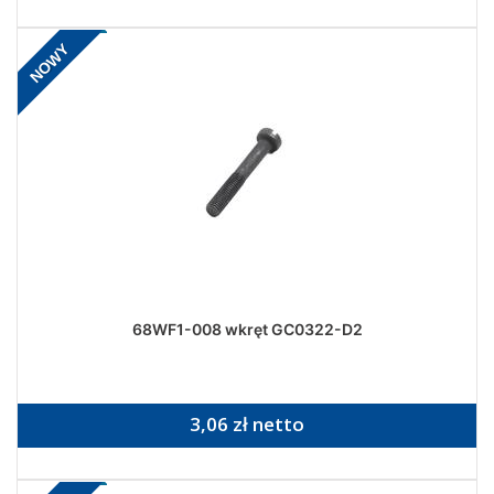
NOWY
68WF1-008 wkręt GC0322-D2
3,06 zł netto