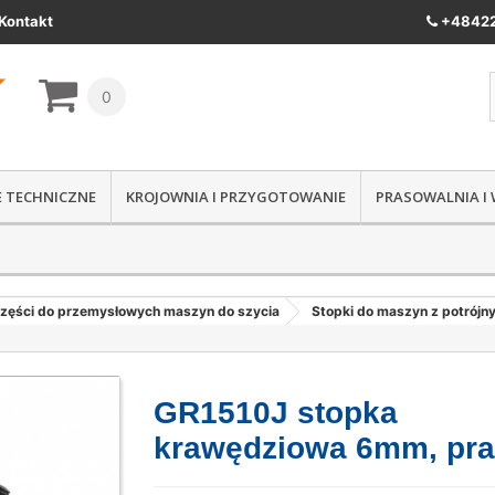
Kontakt
+48422
0
IE TECHNICZNE
KROJOWNIA I PRZYGOTOWANIE
PRASOWALNIA I
zęści do przemysłowych maszyn do szycia
Stopki do maszyn z potrójn
GR1510J stopka
krawędziowa 6mm, pr