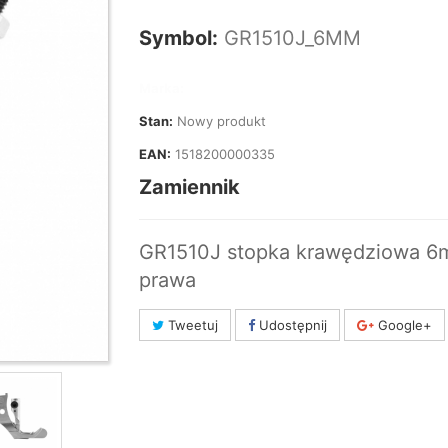
Symbol:
GR1510J_6MM
Marka:
Stan:
Nowy produkt
EAN:
1518200000335
Zamiennik
GR1510J stopka krawędziowa 6
prawa
Tweetuj
Udostępnij
Google+