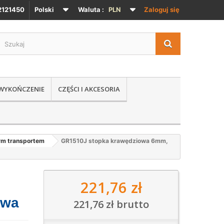
121450
Polski
Waluta :
PLN
Zaloguj się
 WYKOŃCZENIE
CZĘŚCI I AKCESORIA
ym transportem
GR1510J stopka krawędziowa 6mm,
221,76 zł
awa
221,76 zł
brutto