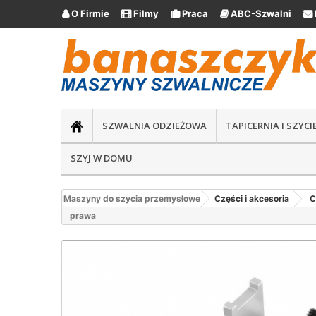
O Firmie
Filmy
Praca
ABC-Szwalni





SZWALNIA ODZIEŻOWA
TAPICERNIA I SZYC
SZYJ W DOMU
Maszyny do szycia przemysłowe
Części i akcesoria
C
prawa