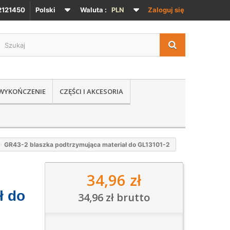
121450
Polski
Waluta :
PLN
Zaloguj się
 WYKOŃCZENIE
CZĘŚCI I AKCESORIA
GR43-2 blaszka podtrzymująca materiał do GL13101-2
34,96 zł
ł do
34,96 zł
brutto