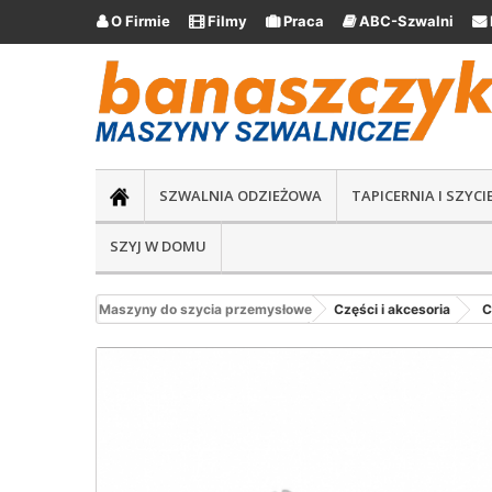
O Firmie
Filmy
Praca
ABC-Szwalni





SZWALNIA ODZIEŻOWA
TAPICERNIA I SZYC
SZYJ W DOMU
Maszyny do szycia przemysłowe
Części i akcesoria
C