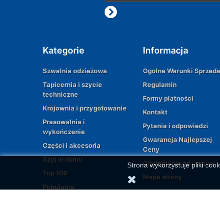
Kategorie
Informacja
Szwalnia odzieżowa
Ogolne Warunki Sprzed
Tapicernia i szycie
Regulamin
techniczne
Formy płatności
Krojownia i przygotowanie
Kontakt
Prasowalnia i
Pytania i odpowiedzi
wykończenie
Gwarancja Najlepszej
Części i akcesoria
Ceny
Szyj w domu
Odstąpienie od umowy
Strona wykorzystuje pliki cook
Top 100
Mapa strony
Popularne