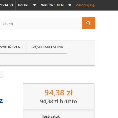
121450
Polski
Waluta :
PLN
Zaloguj się
 WYKOŃCZENIE
CZĘŚCI I AKCESORIA
94,38 zł
z
94,38 zł
brutto
Ilość sztuk