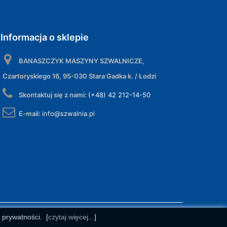
Informacja o sklepie
BANASZCZYK MASZYNY SZWALNICZE,
Czartoryskiego 16, 95-030 Stara Gadka k. / Łodzi
Skontaktuj się z nami:
(+48) 42 212-14-50
E-mail:
info@szwalnia.pl
e prywatności.
[
czytaj więcej...
]