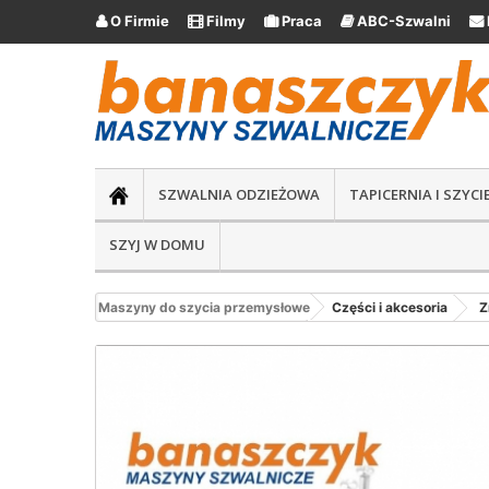
O Firmie
Filmy
Praca
ABC-Szwalni





SZWALNIA ODZIEŻOWA
TAPICERNIA I SZYC
SZYJ W DOMU
Maszyny do szycia przemysłowe
Części i akcesoria
Z