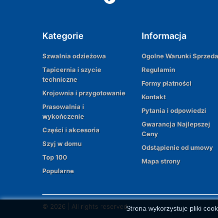
Kategorie
Informacja
Szwalnia odzieżowa
Ogolne Warunki Sprzed
Tapicernia i szycie
Regulamin
techniczne
Formy płatności
Krojownia i przygotowanie
Kontakt
Prasowalnia i
Pytania i odpowiedzi
wykończenie
Gwarancja Najlepszej
Części i akcesoria
Ceny
Szyj w domu
Odstąpienie od umowy
Top 100
Mapa strony
Popularne
© 2026 | All rights reserved
Strona wykorzystuje pliki cook