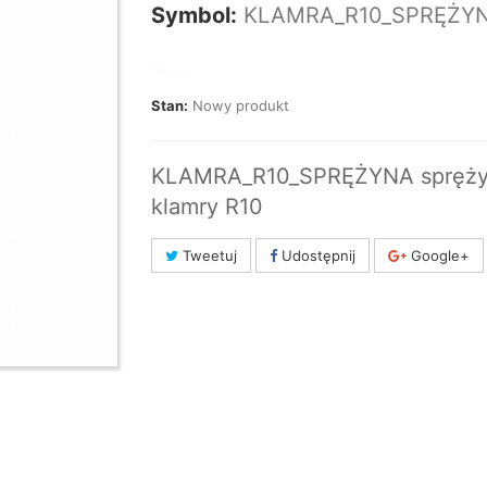
Symbol:
KLAMRA_R10_SPRĘŻY
Marka:
Stan:
Nowy produkt
KLAMRA_R10_SPRĘŻYNA spręży
klamry R10
Tweetuj
Udostępnij
Google+