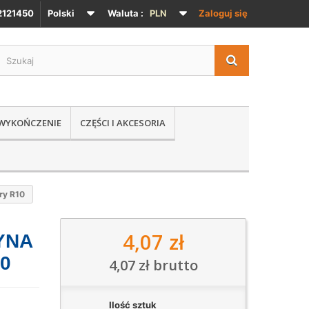
121450
Polski
Waluta :
PLN
Zaloguj się
 WYKOŃCZENIE
CZĘŚCI I AKCESORIA
ry R10
4,07 zł
YNA
10
4,07 zł
brutto
Ilość sztuk