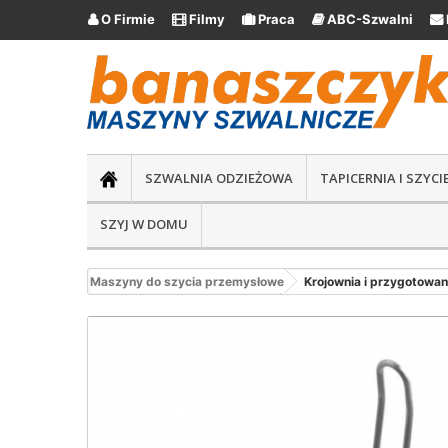
O Firmie
Filmy
Praca
ABC-Szwalni





SZWALNIA ODZIEŻOWA
TAPICERNIA I SZYC
SZYJ W DOMU
Maszyny do szycia przemysłowe
Krojownia i przygotowan