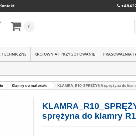
Kontakt
+48422
0
IE TECHNICZNE
KROJOWNIA I PRZYGOTOWANIE
PRASOWALNIA I
ie
Klamry do materiału
KLAMRA_R10_SPRĘŻYNA sprężyna do klam
KLAMRA_R10_SPRĘŻ
sprężyna do klamry R