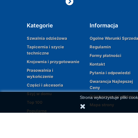
Kategorie
Informacja
Szwalnia odzieżowa
Ogolne Warunki Sprzed
Tapicernia i szycie
Regulamin
techniczne
Formy płatności
Krojownia i przygotowanie
Kontakt
Prasowalnia i
Pytania i odpowiedzi
wykończenie
Gwarancja Najlepszej
Części i akcesoria
Ceny
Szyj w domu
Odstąpienie od umowy
Strona wykorzystuje pliki cook
Top 100
Mapa strony
Popularne
© 2026 | All rights reserved