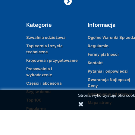
Kategorie
Informacja
Szwalnia odzieżowa
Ogolne Warunki Sprzed
Tapicernia i szycie
Regulamin
techniczne
Formy płatności
Krojownia i przygotowanie
Kontakt
Prasowalnia i
Pytania i odpowiedzi
wykończenie
Gwarancja Najlepszej
Części i akcesoria
Ceny
Szyj w domu
Odstąpienie od umowy
Strona wykorzystuje pliki cook
Top 100
Mapa strony
Popularne
© 2026 | All rights reserved