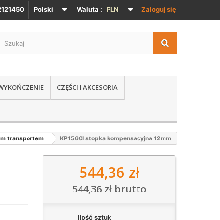
121450
Polski
Waluta :
PLN
Zaloguj się
 WYKOŃCZENIE
CZĘŚCI I AKCESORIA
ym transportem
KP1560I stopka kompensacyjna 12mm
544,36 zł
544,36 zł
brutto
Ilość sztuk