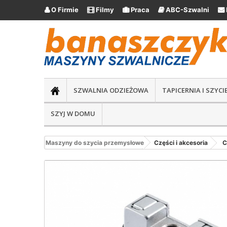
O Firmie
Filmy
Praca
ABC-Szwalni





SZWALNIA ODZIEŻOWA
TAPICERNIA I SZYC
SZYJ W DOMU
Maszyny do szycia przemysłowe
Części i akcesoria
C