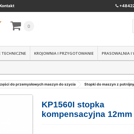
Kontakt
+48422
0
IE TECHNICZNE
KROJOWNIA I PRZYGOTOWANIE
PRASOWALNIA I
zęści do przemysłowych maszyn do szycia
Stopki do maszyn z potrójn
KP1560I stopka
kompensacyjna 12mm