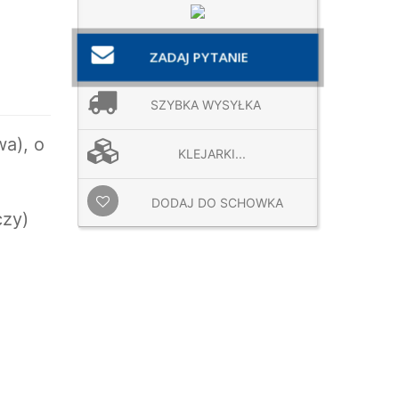
ZADAJ PYTANIE
SZYBKA WYSYŁKA
wa), o
KLEJARKI...
DODAJ DO SCHOWKA
czy)