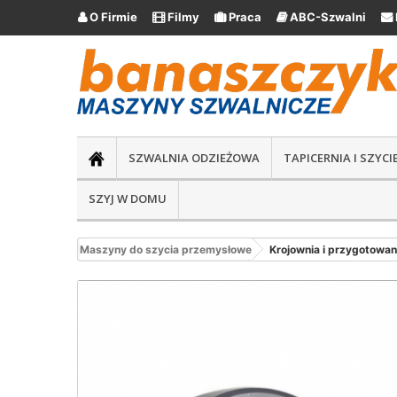
O Firmie
Filmy
Praca
ABC-Szwalni





SZWALNIA ODZIEŻOWA
TAPICERNIA I SZYC
SZYJ W DOMU
Maszyny do szycia przemysłowe
Krojownia i przygotowan