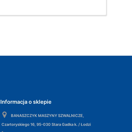
Informacja o sklepie
BANASZCZYK MASZYNY SZWALNICZE,
Czartoryskiego 16, 95-030 Stara Gadka k. / Łodzi