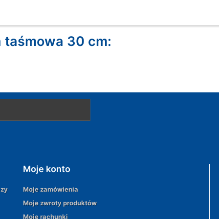
a taśmowa 30 cm:
Moje konto
azy
Moje zamówienia
Moje zwroty produktów
Moje rachunki