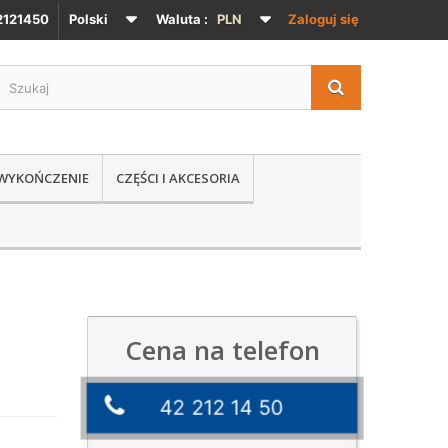
121450
Polski
Waluta :
PLN
Zaloguj się
 WYKOŃCZENIE
CZĘŚCI I AKCESORIA
Cena na telefon
42 212 14 50