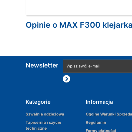
Opinie o MAX F300 klejark
Newsletter
Kategorie
Informacja
Szwalnia odzieżowa
Ogolne Warunki Sprzed
Tapicernia i szycie
Regulamin
techniczne
Formy płatności