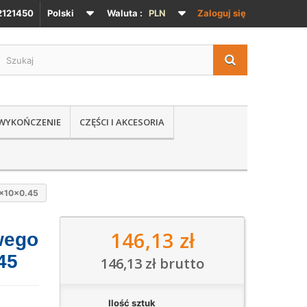
121450
Polski
Waluta :
PLN
Zaloguj się
 WYKOŃCZENIE
CZĘŚCI I AKCESORIA
0x10x0.45
146,13 zł
wego
45
146,13 zł
brutto
Ilość sztuk