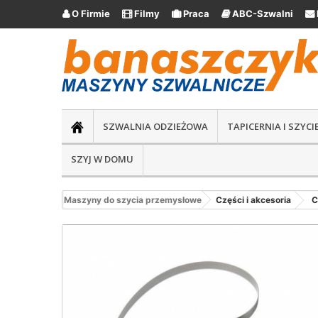
O Firmie
Filmy
Praca
ABC-Szwalni





SZWALNIA ODZIEŻOWA
TAPICERNIA I SZYC
SZYJ W DOMU
Maszyny do szycia przemysłowe
Części i akcesoria
C