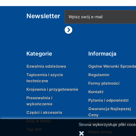
Newsletter
Kategorie
Informacja
Szwalnia odzieżowa
Ogolne Warunki Sprzed
Tapicernia i szycie
Regulamin
techniczne
Formy płatności
Krojownia i przygotowanie
Kontakt
Prasowalnia i
Pytania i odpowiedzi
wykończenie
Gwarancja Najlepszej
Części i akcesoria
Ceny
Szyj w domu
Odstąpienie od umowy
Strona wykorzystuje pliki cook
Top 100
Mapa strony