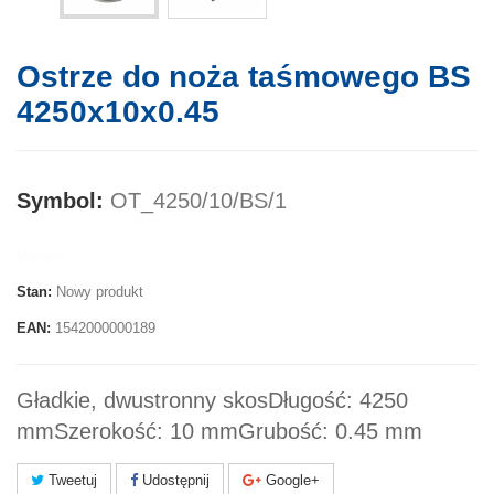
Ostrze do noża taśmowego BS
4250x10x0.45
Symbol:
OT_4250/10/BS/1
Marka:
Stan:
Nowy produkt
EAN:
1542000000189
Gładkie, dwustronny skosDługość: 4250
mmSzerokość: 10 mmGrubość: 0.45 mm
Tweetuj
Udostępnij
Google+