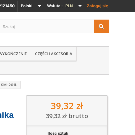
121450
Polski
Waluta :
PLN
Zaloguj się
 WYKOŃCZENIE
CZĘŚCI I AKCESORIA
a SM-201L
39,32 zł
nika
39,32 zł
brutto
Ilość sztuk