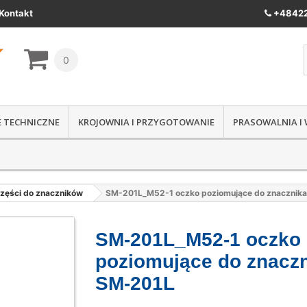
Kontakt
+48422
0
IE TECHNICZNE
KROJOWNIA I PRZYGOTOWANIE
PRASOWALNIA I
zęści do znaczników
SM-201L_M52-1 oczko poziomujące do znacznik
SM-201L_M52-1 oczko
poziomujące do znacz
SM-201L