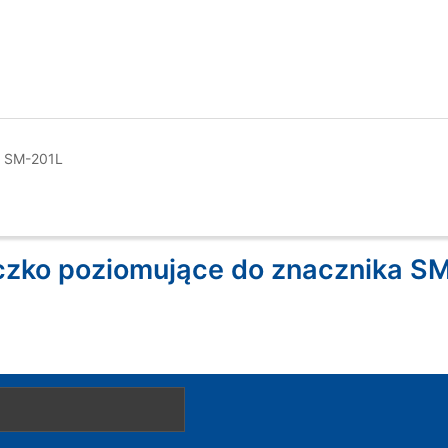
a SM-201L
czko poziomujące do znacznika S