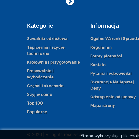
Kategorie
Informacja
Szwalnia odzieżowa
Ogolne Warunki Sprzed
Tapicernia i szycie
Regulamin
techniczne
Formy płatności
Krojownia i przygotowanie
Kontakt
Prasowalnia i
Pytania i odpowiedzi
wykończenie
Gwarancja Najlepszej
Części i akcesoria
Ceny
Szyj w domu
Odstąpienie od umowy
Top 100
Mapa strony
Popularne
© 2026 | All rights reserved
Strona wykorzystuje pliki cook