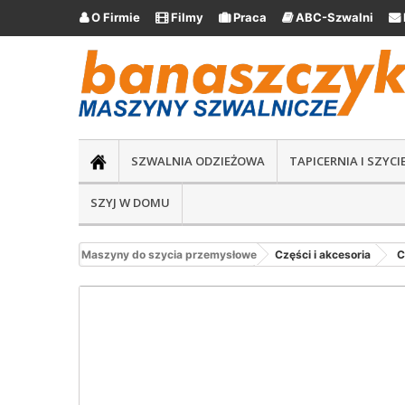
O Firmie
Filmy
Praca
ABC-Szwalni





SZWALNIA ODZIEŻOWA
TAPICERNIA I SZYC
SZYJ W DOMU
Maszyny do szycia przemysłowe
Części i akcesoria
C