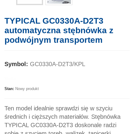
TYPICAL GC0330A-D2T3
automatyczna stębnówka z
podwójnym transportem
Symbol:
GC0330A-D2T3/KPL
Marka:
Stan:
Nowy produkt
Ten model idealnie sprawdzi się w szyciu
średnich i cięższych materiałów. Stębnówka
TYPICAL GC0330A-D2T3 doskonale radzi
sobie z szyciem toreb, walizek, tapicerki