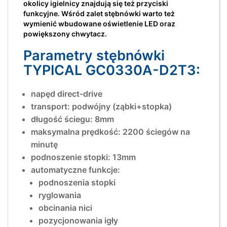
okolicy igielnicy znajdują się też przyciski
funkcyjne. Wśród zalet stębnówki warto też
wymienić wbudowane oświetlenie LED oraz
powiększony chwytacz.
Parametry stębnówki
TYPICAL GC0330A-D2T3:
napęd direct-drive
transport: podwójny (ząbki+stopka)
długość ściegu: 8mm
maksymalna prędkość: 2200 ściegów na
minutę
podnoszenie stopki: 13mm
automatyczne funkcje:
podnoszenia stopki
ryglowania
obcinania nici
pozycjonowania igły