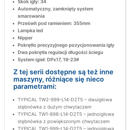
Skok igły: 34
Automatyczny, zamknięty system
smarowania
Prześwit pod ramieniem: 355mm
Lampka led
Nipper
Pokrętło precyzyjnego pozycjonowania igły
Dwa pokrętła regulacji długości ściegu
System igieł: DPx17, 19-23#
Z tej serii dostępne są też inne
maszyny, różniące się nieco
parametrami:
TYPICAL TW2-999-L14-D2T5 – dwuigłowa
stębnówka z dużym chwytaczem
TYPICAL TW1-898-L14-D2T5 – jednoigłowa
stębnówka z powiększonym chwytaczem
TYPICAL TW1-999-L14-D2T5 – jednoigłowa