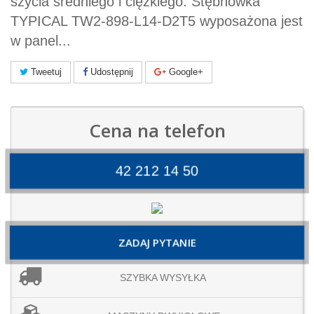
szycia średniego i ciężkiego. Stębnówka
TYPICAL TW2-898-L14-D2T5 wyposażona jest
w panel...
Tweetuj
Udostępnij
Google+
Cena na telefon
42 212 14 50
ZADAJ PYTANIE
SZYBKA WYSYŁKA