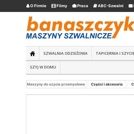
O Firmie
Filmy
Praca
ABC-Szwalni





SZWALNIA ODZIEŻOWA
TAPICERNIA I SZYC
SZYJ W DOMU
Maszyny do szycia przemysłowe
Części i akcesoria
C