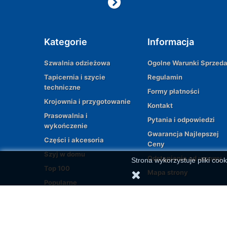
Kategorie
Informacja
Szwalnia odzieżowa
Ogolne Warunki Sprzed
Tapicernia i szycie
Regulamin
techniczne
Formy płatności
Krojownia i przygotowanie
Kontakt
Prasowalnia i
Pytania i odpowiedzi
wykończenie
Gwarancja Najlepszej
Części i akcesoria
Ceny
Szyj w domu
Odstąpienie od umowy
Strona wykorzystuje pliki cook
Top 100
Mapa strony
Popularne
© 2026 | All rights reserved