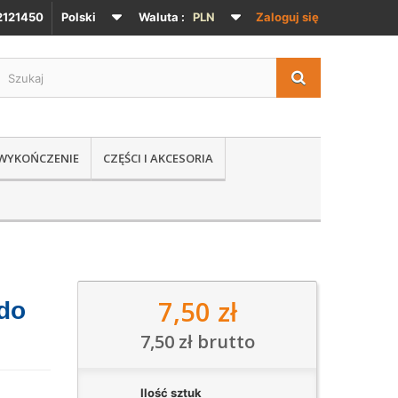
121450
Polski
Waluta :
PLN
Zaloguj się
 WYKOŃCZENIE
CZĘŚCI I AKCESORIA
7,50 zł
do
7,50 zł
brutto
Ilość sztuk